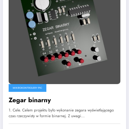
MIKROKONTROLERY PIC
Zegar binarny
1. Cele. Celem projektu było wykonanie zegara wyświetlającego
czas rzeczywisty w formie binarnej. Z uwagi…