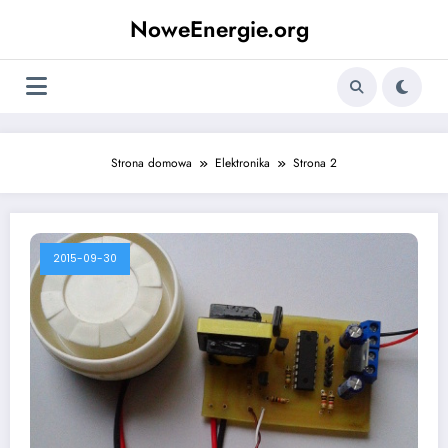
Skip
NoweEnergie.org
to
content
Strona domowa
Elektronika
Strona 2
2015-09-30