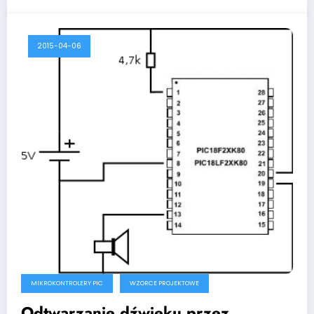
2015-04-06
MIKROKONTROLERY PIC
WZORCE PROJEKTOWE
Odtwarzanie dźwięku przez