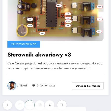
MIKROKONTROLERY PIC
Sterownik akwariowy v3
Cele Celem projektu jest budowa sterownika akwariowego, którego
zadaniem będzie: sterowanie oświetleniem - włączenie i…
Mfilipiak
0 Komentarze
Dowiedz Się Więcej
Stronicowanie
1
2
3
4