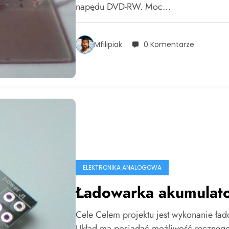
napędu DVD-RW. Moc…
Mfilipiak
0 Komentarze
ELEKTRONIKA ANALOGOWA
Ładowarka akumulat
Cele Celem projektu jest wykonanie ła
Układ ma posiadać możliwość ręczne