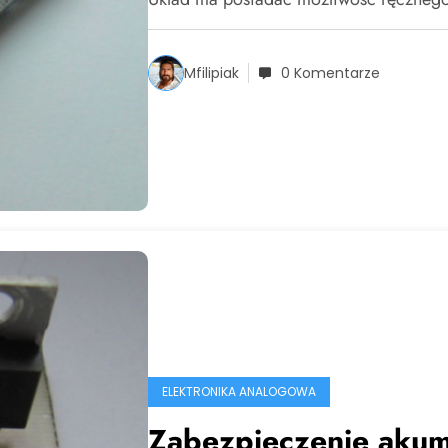
Mfilipiak
0 Komentarze
ELEKTRONIKA ANALOGOWA
Zabezpieczenie akum