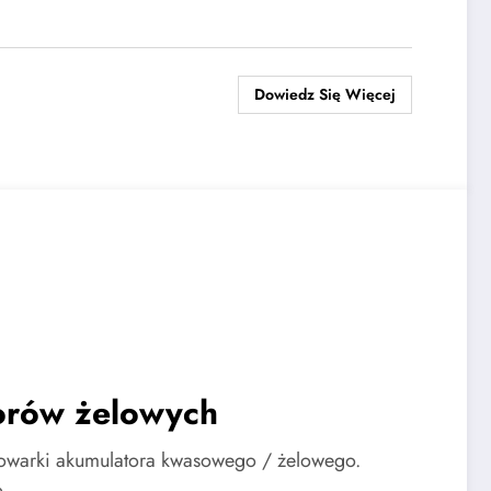
Dowiedz Się Więcej
orów żelowych
dowarki akumulatora kwasowego / żelowego.
go…