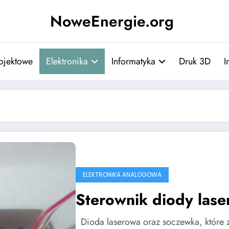
NoweEnergie.org
ojektowe
Elektronika
Informatyka
Druk 3D
I
ELEKTRONIKA ANALOGOWA
Sterownik diody lase
Dioda laserowa oraz soczewka, które 