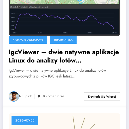
APLIKACJE DESKTOPOWE
INFORMATYKA
IgcViewer – dwie natywne aplikacje
Linux do analizy lotów
szybowcowych z plików IGC
IgcViewer – dwie natywne aplikacje Linux do analizy lotów
szybowcowych z plików IGC Jeśli latasz…
Mfilipiak
0 Komentarze
Dowiedz Się Więcej
2026-07-03