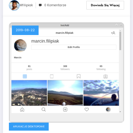
Mfilipiak
0 Komentarze
Dowiedz Się Więcej
2019-08-22
APLIKACJE DESKTOPOWE