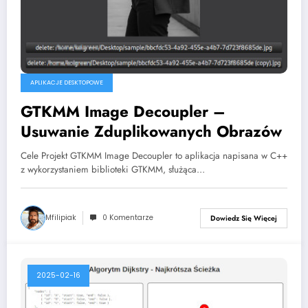
APLIKACJE DESKTOPOWE
GTKMM Image Decoupler –
Usuwanie Zduplikowanych Obrazów
Cele Projekt GTKMM Image Decoupler to aplikacja napisana w C++
z wykorzystaniem biblioteki GTKMM, służąca…
Mfilipiak
0 Komentarze
Dowiedz Się Więcej
2025-02-16