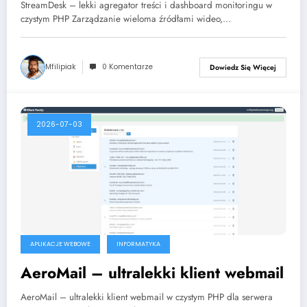
PHP
StreamDesk – lekki agregator treści i dashboard monitoringu w
czystym PHP Zarządzanie wieloma źródłami wideo,…
Mfilipiak
0 Komentarze
Dowiedz Się Więcej
2026-07-03
APLIKACJE WEBOWE
INFORMATYKA
AeroMail – ultralekki klient webmail
AeroMail – ultralekki klient webmail w czystym PHP dla serwera