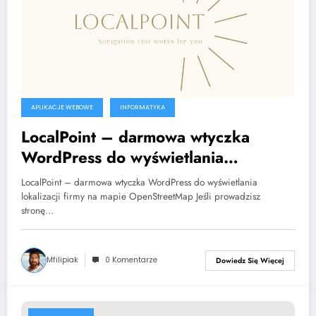
APLIKACJE WEBOWE
INFORMATYKA
LocalPoint – darmowa wtyczka
WordPress do wyświetlania
lokalizacji na mapie
LocalPoint – darmowa wtyczka WordPress do wyświetlania
lokalizacji firmy na mapie OpenStreetMap Jeśli prowadzisz
stronę…
Mfilipiak
0 Komentarze
Dowiedz Się Więcej