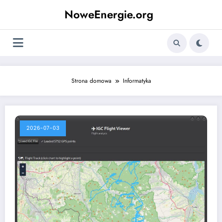
Skip
NoweEnergie.org
to
content
Strona domowa
Informatyka
2026-07-03