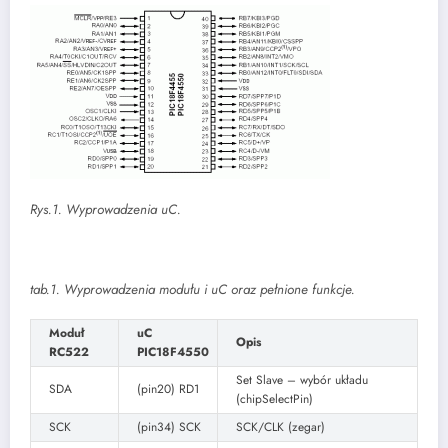
Rys.1. Wyprowadzenia uC.
tab.1. Wyprowadzenia modułu i uC oraz pełnione funkcje.
Moduł
uC
Opis
RC522
PIC18F4550
Set Slave – wybór układu
SDA
(pin20) RD1
(chipSelectPin)
SCK
(pin34) SCK
SCK/CLK (zegar)