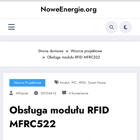
Skip
NoweEnergie.org
to
content
Strona domowa
Wzorce projektowe
Obsługa modułu RFID MFRC522
,
,
,
Wzorce Projektowe
Moduł
PIC
RFID
Smart Home
Mfilipiak
2015-04-12
0 Komentarze
Obsługa modułu RFID
MFRC522