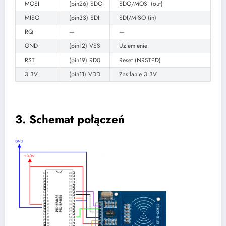
MOSI
(pin26) SDO
SDO/MOSI (out)
MISO
(pin33) SDI
SDI/MISO (in)
RQ
—
—
GND
(pin12) VSS
Uziemienie
RST
(pin19) RD0
Reset (NRSTPD)
3.3V
(pin11) VDD
Zasilanie 3.3V
3. Schemat połączeń