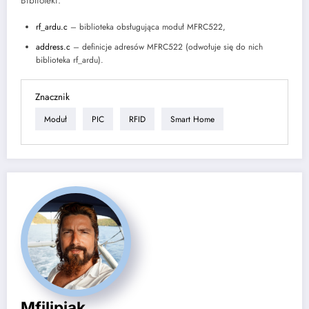
Biblioteki:
rf_ardu.c
– biblioteka obsługująca moduł MFRC522,
address.c
– definicje adresów MFRC522 (odwołuje się do nich
biblioteka rf_ardu).
Znacznik
Moduł
PIC
RFID
Smart Home
Mfilipiak