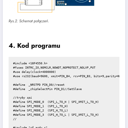
Rys.2. Schemat połączeń.
4. Kod programu
#include <18F4550.h> 

#fuses INTRC_IO,NOMCLR,NOWDT,NOPROTECT,NOLVP,PUT

#use delay(clock=4000000)

#use rs232(baud=9600, xmit=PIN_B4, rcv=PIN_B3, bits=9,parity=N, err
#define  _NRSTPD PIN_D0//reset

#define SPI_MODE_0  (SPI_L_TO_H | SPI_XMIT_L_TO_H) 

#define SPI_MODE_1  (SPI_L_TO_H) 

#define SPI_MODE_2  (SPI_H_TO_L) 
