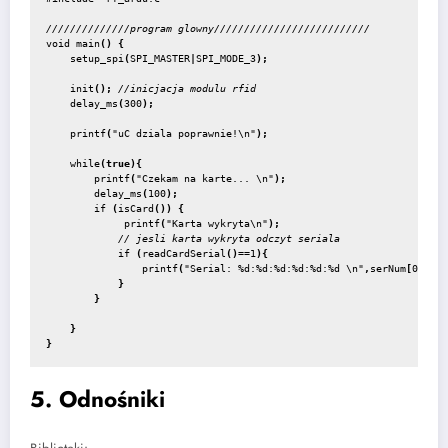
void main
() {
    setup_spi
(
SPI_MASTER
|
SPI_MODE_3
);
    init
();
    delay_ms
(
300
);
    printf
(
"uC dziala poprawnie!\n"
);
    while
(
true
){
        printf
(
"Czekam na karte... \n"
);
        delay_ms
(
100
);
        if
 (
isCard
()) {
             printf
(
"Karta wykryta\n"
);
            if
 (
readCardSerial
()==
1
){
                printf
(
"Serial: %d:%d:%d:%d:%d:%d \n"
,
serNum
[
0
],
ser
            }      

        }

    }

}
5. Odnośniki