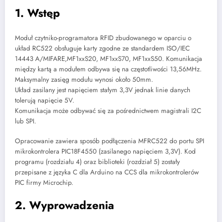
1. Wstęp
Moduł czytniko-programatora RFID zbudowanego w oparciu o
układ RC522 obsługuje karty zgodne ze standardem ISO/IEC
14443 A/MIFARE,MF1xxS20, MF1xxS70, MF1xxS50. Komunikacja
między kartą a modułem odbywa się na częstotliwości 13,56MHz.
Maksymalny zasięg modułu wynosi około 50mm.
Układ zasilany jest napięciem stałym 3,3V jednak linie danych
tolerują napięcie 5V.
Komunikacja może odbywać się za pośrednictwem magistrali I2C
lub SPI.
Opracowanie zawiera sposób podłączenia MFRC522 do portu SPI
mikrokontrolera PIC18F4550 (zasilanego napięciem 3,3V). Kod
programu (rozdziału 4) oraz biblioteki (rozdział 5) zostały
przepisane z języka C dla Arduino na CCS dla mikrokontrolerów
PIC firmy Microchip.
2. Wyprowadzenia