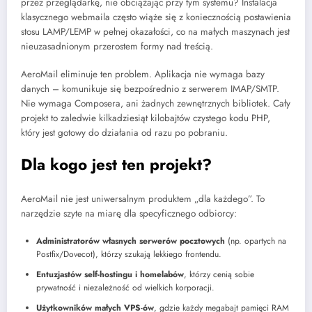
przez przeglądarkę, nie obciążając przy tym systemu? Instalacja
klasycznego webmaila często wiąże się z koniecznością postawienia
stosu LAMP/LEMP w pełnej okazałości, co na małych maszynach jest
nieuzasadnionym przerostem formy nad treścią.
AeroMail eliminuje ten problem. Aplikacja nie wymaga bazy
danych – komunikuje się bezpośrednio z serwerem IMAP/SMTP.
Nie wymaga Composera, ani żadnych zewnętrznych bibliotek. Cały
projekt to zaledwie kilkadziesiąt kilobajtów czystego kodu PHP,
który jest gotowy do działania od razu po pobraniu.
Dla kogo jest ten projekt?
AeroMail nie jest uniwersalnym produktem „dla każdego”. To
narzędzie szyte na miarę dla specyficznego odbiorcy:
Administratorów własnych serwerów pocztowych
(np. opartych na
Postfix/Dovecot), którzy szukają lekkiego frontendu.
Entuzjastów self-hostingu i homelabów
, którzy cenią sobie
prywatność i niezależność od wielkich korporacji.
Użytkowników małych VPS-ów
, gdzie każdy megabajt pamięci RAM