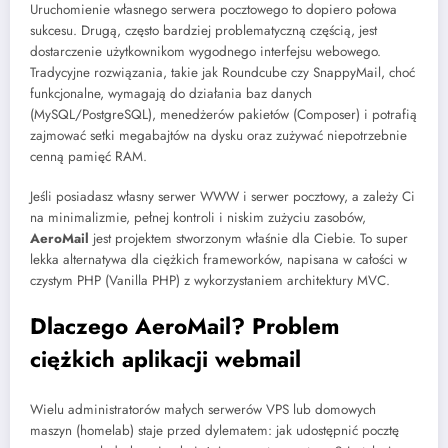
Uruchomienie własnego serwera pocztowego to dopiero połowa
sukcesu. Drugą, często bardziej problematyczną częścią, jest
dostarczenie użytkownikom wygodnego interfejsu webowego.
Tradycyjne rozwiązania, takie jak Roundcube czy SnappyMail, choć
funkcjonalne, wymagają do działania baz danych
(MySQL/PostgreSQL), menedżerów pakietów (Composer) i potrafią
zajmować setki megabajtów na dysku oraz zużywać niepotrzebnie
cenną pamięć RAM.
Jeśli posiadasz własny serwer WWW i serwer pocztowy, a zależy Ci
na minimalizmie, pełnej kontroli i niskim zużyciu zasobów,
AeroMail
jest projektem stworzonym właśnie dla Ciebie. To super
lekka alternatywa dla ciężkich frameworków, napisana w całości w
czystym PHP (Vanilla PHP) z wykorzystaniem architektury MVC.
Dlaczego AeroMail? Problem
ciężkich aplikacji webmail
Wielu administratorów małych serwerów VPS lub domowych
maszyn (homelab) staje przed dylematem: jak udostępnić pocztę