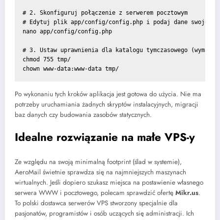
# 2. Skonfiguruj połączenie z serwerem pocztowym

# Edytuj plik app/config/config.php i podaj dane swojego s
nano app/config/config.php

# 3. Ustaw uprawnienia dla katalogu tymczasowego (wymagany
chmod 755 tmp/

chown www-data:www-data tmp/
Po wykonaniu tych kroków aplikacja jest gotowa do użycia. Nie ma
potrzeby uruchamiania żadnych skryptów instalacyjnych, migracji
baz danych czy budowania zasobów statycznych.
Idealne rozwiązanie na małe VPS-y
Ze względu na swoją minimalną footprint (ślad w systemie),
AeroMail świetnie sprawdza się na najmniejszych maszynach
wirtualnych. Jeśli dopiero szukasz miejsca na postawienie własnego
serwera WWW i pocztowego, polecam sprawdzić ofertę
Mikr.us
.
To polski dostawca serwerów VPS stworzony specjalnie dla
pasjonatów, programistów i osób uczących się administracji. Ich