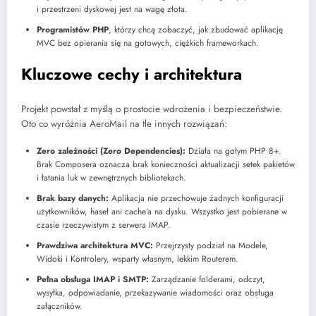
i przestrzeni dyskowej jest na wagę złota.
Programistów PHP
, którzy chcą zobaczyć, jak zbudować aplikację
MVC bez opierania się na gotowych, ciężkich frameworkach.
Kluczowe cechy i architektura
Projekt powstał z myślą o prostocie wdrożenia i bezpieczeństwie.
Oto co wyróżnia AeroMail na tle innych rozwiązań:
Zero zależności (Zero Dependencies):
Działa na gołym PHP 8+.
Brak Composera oznacza brak konieczności aktualizacji setek pakietów
i łatania luk w zewnętrznych bibliotekach.
Brak bazy danych:
Aplikacja nie przechowuje żadnych konfiguracji
użytkowników, haseł ani cache’a na dysku. Wszystko jest pobierane w
czasie rzeczywistym z serwera IMAP.
Prawdziwa architektura MVC:
Przejrzysty podział na Modele,
Widoki i Kontrolery, wsparty własnym, lekkim Routerem.
Pełna obsługa IMAP i SMTP:
Zarządzanie folderami, odczyt,
wysyłka, odpowiadanie, przekazywanie wiadomości oraz obsługa
załączników.