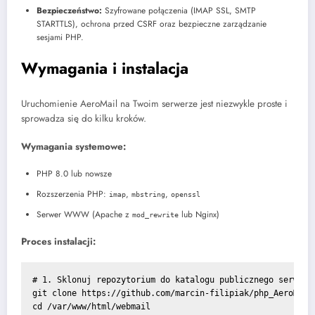
Bezpieczeństwo:
Szyfrowane połączenia (IMAP SSL, SMTP
STARTTLS), ochrona przed CSRF oraz bezpieczne zarządzanie
sesjami PHP.
Wymagania i instalacja
Uruchomienie AeroMail na Twoim serwerze jest niezwykle proste i
sprowadza się do kilku kroków.
Wymagania systemowe:
PHP 8.0 lub nowsze
Rozszerzenia PHP:
,
,
imap
mbstring
openssl
Serwer WWW (Apache z
lub Nginx)
mod_rewrite
Proces instalacji:
# 1. Sklonuj repozytorium do katalogu publicznego serwera 
git clone https://github.com/marcin-filipiak/php_AeroMail.
cd /var/www/html/webmail
