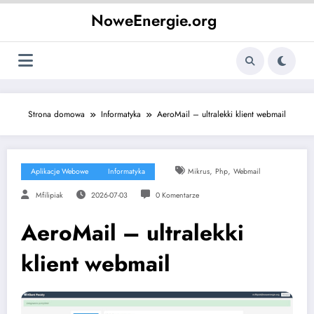
Skip
NoweEnergie.org
to
content
Strona domowa
Informatyka
AeroMail – ultralekki klient webmail
,
,
Aplikacje Webowe
Informatyka
Mikrus
Php
Webmail
Mfilipiak
2026-07-03
0 Komentarze
AeroMail – ultralekki
klient webmail