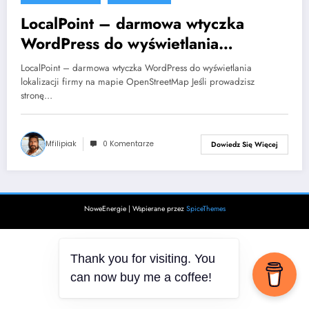
LocalPoint – darmowa wtyczka
WordPress do wyświetlania
lokalizacji na mapie
LocalPoint – darmowa wtyczka WordPress do wyświetlania
lokalizacji firmy na mapie OpenStreetMap Jeśli prowadzisz
stronę…
Mfilipiak
0 Komentarze
Dowiedz Się Więcej
NoweEnergie | Wspierane przez
SpiceThemes
Thank you for visiting. You
can now buy me a coffee!