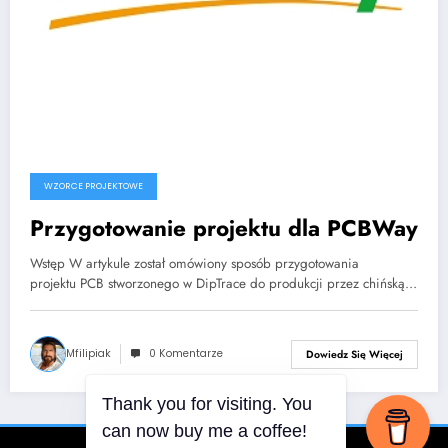
WZORCE PROJEKTOWE
Przygotowanie projektu dla PCBWay
Wstęp W artykule został omówiony sposób przygotowania
projektu PCB stworzonego w DipTrace do produkcji przez chińską…
Mfilipiak
0 Komentarze
Dowiedz Się Więcej
Thank you for visiting. You
can now buy me a coffee!
NoweEnergie | Wspierane przez
SpiceThemes