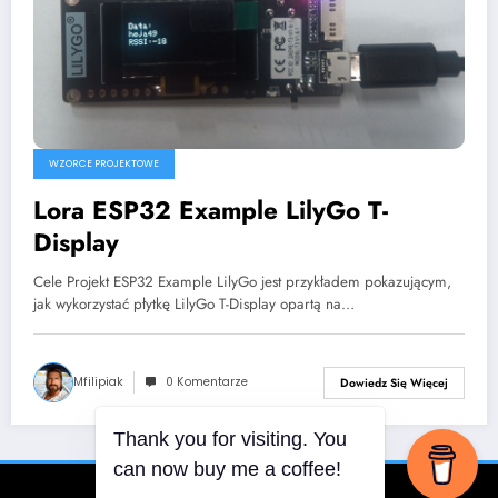
WZORCE PROJEKTOWE
Lora ESP32 Example LilyGo T-
Display
Cele Projekt ESP32 Example LilyGo jest przykładem pokazującym,
jak wykorzystać płytkę LilyGo T-Display opartą na…
Mfilipiak
0 Komentarze
Dowiedz Się Więcej
Thank you for visiting. You
can now buy me a coffee!
NoweEnergie | Wspierane przez
SpiceThemes