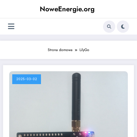
Skip
NoweEnergie.org
to
content
Strona domowa
LilyGo
2025-03-02