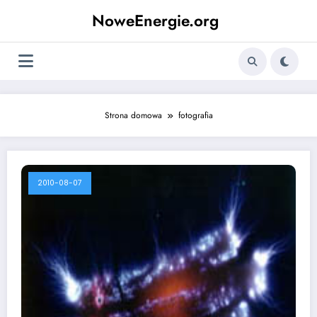
Skip
NoweEnergie.org
to
content
Strona domowa
fotografia
2010-08-07