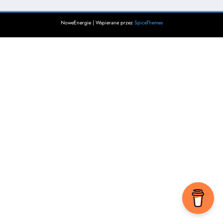
NoweEnergie | Wspierane przez
SpiceThemes